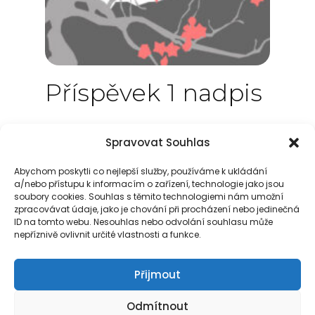
Příspěvek 1 nadpis
29 března, 2026
Uncategorized
Spravovat Souhlas
Ukázka malého textu. Lorem ipsum
Abychom poskytli co nejlepší služby, používáme k ukládání
a/nebo přístupu k informacím o zařízení, technologie jako jsou
dolor sit amet.
soubory cookies. Souhlas s těmito technologiemi nám umožní
zpracovávat údaje, jako je chování při procházení nebo jedinečná
ID na tomto webu. Nesouhlas nebo odvolání souhlasu může
nepříznivě ovlivnit určité vlastnosti a funkce.
Přijmout
Odmítnout